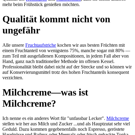
mehr beim Früh­stück ge­nießen möch­ten.
Qualität kommt nicht von
ungefähr
Alle unsere
Frucht­auf­stri­che
kochen wir aus besten Früch­ten mit
einem Frucht­an­teil von we­nigs­tens 75%, man­che sogar mit 80% —
zum Teil mit aus­ge­fal­le­nen Kom­po­si­tio­nen, in jedem Fall aber von
Hand, ganz nach tra­di­tion­el­ler Me­thode im of­fe­nen Kes­sel.
Professionalität bleibt dabei nicht auf der Strecke und so können wir
auf Kon­servierungs­mittel trotz des hohen Frucht­anteils konsequent
verzichten.
Milchcreme—was ist
Milchcreme?
Ich nen­ne es ein anderes Wort für "un­fass­bar Lec­ker".
Milch­creme
stel­len wir her aus Milch und Zucker ...und als Haupt­zu­tat sehr viel
Ge­duld. Dazu kom­men ge­ge­be­nen­falls noch Es­presso, ge­rös­tete
Hasel­nüsse und Baileys oder Meer­salz oder frisch gehackte Tonka-