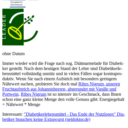
ohne Datum
Immer wieder wird die Fra­ge nach sog. Diät­mar­me­la­de für Dia­be­ti­
ker ge­stellt. Nach dem heu­ti­gen Stand der Leh­re sind Dia­be­ti­ker­le­
bens­mit­tel voll­stän­dig un­nütz und in vie­len Fäl­len so­gar kon­tra­pro­
duk­tiv. Wenn Sie nach einem Auf­strich mit be­son­ders ge­rin­gem
Nähr­wert su­chen, pr­obier­en Sie doch mal
Ribes Nigrum
, un­se­ren
Frucht­auf­strich aus Jo­han­nisbeer­en, ab­ge­run­det mit Va­nille und
Port­wein
.
Ribes Nigrum
ist so in­ten­siv im Ge­schmack, dass Ihnen
schon eine ganz kleine Menge den volle Genuss gibt: Energiegehalt
= Nähr­wert * Menge
Interessant:
"Dia­be­ti­ker­lebens­mit­tel - Das En­de der Nutz­lo­sen" Dia­
be­ti­ker brau­chen kei­ne Extra­wurst
(netdoktor.de)