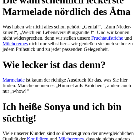
Marmelade nördlich des Ätna
Was haben wir nicht alles schon gehört: „Genial!“, „Zum Nieder­
knien!“, „Welch ein Lebens­ver­süßungs­mit­tel!“. Und wir kön­nen
nicht wider­sprechen, denn wir stel­len un­se­re
Frucht­auf­stri­che
und
Milch­cremes
nicht nur selbst her – wir ge­nießen sie auch selber zu
jedem Früh­stück und zu je­der pas­sen­den Ge­le­gen­heit.
Wie lecker ist das denn?
Marmelade
ist kaum der rich­ti­ge Aus­druck für das, was Sie hier
finden. Man­che nen­nen es „Himmel aufs Bröt­chen", an­de­re auch
nur „whow!“
Ich heiße Sonya und ich bin
süchtig!
Viele unserer Kunden sind so über­zeugt von der un­ver­gleich­lichen
Qualität der
Kon­fi­türen
und
Milchcremes
, dass sie nichts an­de­res