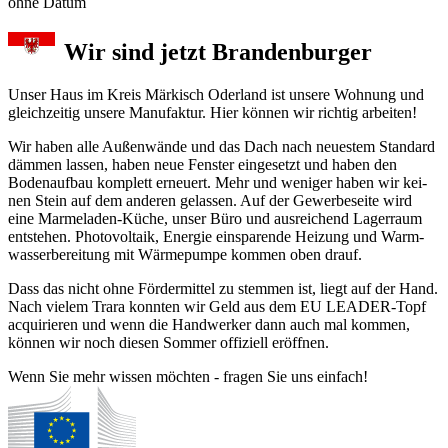
ohne Datum
Wir sind jetzt Brandenburger
Unser Haus im Kreis Märkisch Oder­land ist unse­re Woh­nung und
gleichzeitig unsere Manu­fak­tur. Hier können wir richtig arbeiten!
Wir haben alle Außenwände und das Dach nach neu­es­tem Stan­dard
däm­men las­sen, haben neue Fens­ter ein­ge­setzt und ha­ben den
Boden­auf­bau kom­plett er­neu­ert. Mehr und we­ni­ger ha­ben wir kei­
nen Stein auf dem an­de­ren ge­las­sen. Auf der Gewerbe­seite wird
eine Mar­me­la­den-Küche, un­ser Büro und aus­rei­chend Lager­raum
ent­ste­hen. Photo­vol­taik, Ener­gie ein­spa­ren­de Hei­zung und Warm­
was­ser­be­rei­tung mit Wärme­pum­pe kom­men oben drauf.
Dass das nicht ohne Förder­mit­tel zu stem­men ist, liegt auf der Hand.
Nach viel­em Trara konn­ten wir Geld aus dem EU LEADER-Topf
acqui­rier­en und wenn die Hand­werker dann auch mal kom­men,
kön­nen wir noch diesen Som­mer offiziell er­öff­nen.
Wenn Sie mehr wissen möchten - fragen Sie uns einfach!