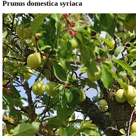
Prunus domestica syriaca