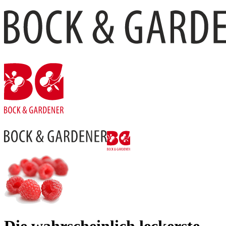
Die wahr­schein­lich leckerste