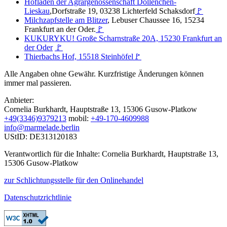
Hofladen der Agrargenossenschaft Dollenchen-
Lieskau
,Dorfstraße 19, 03238 Lichterfeld Schaksdorf
🚩
Milchzapfstelle am Blitzer
, Lebuser Chaussee 16, 15234
Frankfurt an der Oder.
🚩
KUKURYKU! Große Scharnstraße 20A, 15230 Frankfurt an
der Oder
🚩
Thierbachs Hof, 15518 Steinhöfel
🚩
Alle Angaben ohne Gewähr. Kurzfristige Änderungen können
immer mal passieren.
Anbieter:
Cornelia Burkhardt, Hauptstraße 13, 15306 Gusow-Platkow
+49(3346)9379213
mobil:
+49-170-4609988
info@marmelade.berlin
UStID: DE313120183
Verantwortlich für die Inhalte: Cornelia Burkhardt, Hauptstraße 13,
15306 Gusow-Platkow
zur Schlichtungsstelle für den Onlinehandel
Datenschutzrichtlinie