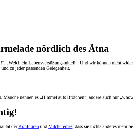
Marmelade nördlich des Ätna
, „Welch ein Lebens­ver­süßungs­mit­tel!“. Und wir kön­nen nicht wider­s
nd zu je­der pas­sen­den Ge­le­gen­heit.
nden. Man­che nen­nen es „Himmel aufs Bröt­chen", an­de­re auch nur „who
htig!
ualität der
Kon­fi­türen
und
Milchcremes
, dass sie nichts an­de­res mehr 