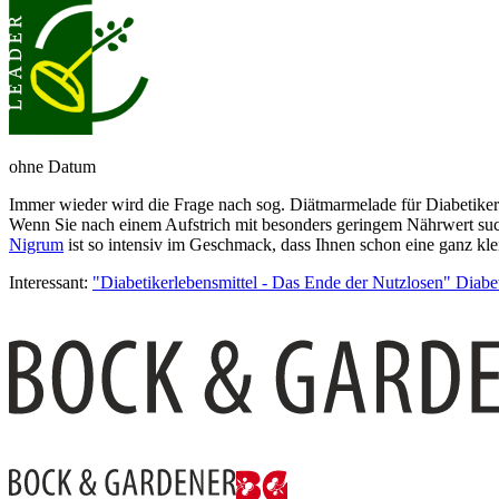
ohne Datum
Immer wieder wird die Fra­ge nach sog. Diät­mar­me­la­de für Dia­be­ti­ker ge­
Wenn Sie nach einem Auf­strich mit be­son­ders ge­rin­gem Nähr­wert su­
Nigrum
ist so in­ten­siv im Ge­schmack, dass Ihnen schon eine ganz 
Interessant:
"Dia­be­ti­ker­lebens­mit­tel - Das En­de der Nutz­lo­sen" Dia­b