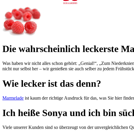
Die wahr­schein­lich leckerste 
Was haben wir nicht alles schon gehört: „Genial!“, „Zum Nieder­knien!“
nicht nur selbst her – wir ge­nießen sie auch selber zu jedem Früh­stück u
Wie lecker ist das denn?
Marmelade
ist kaum der rich­ti­ge Aus­druck für das, was Sie hier fi
Ich heiße Sonya und ich bin süc
Viele unserer Kunden sind so über­zeugt von der un­ver­gleich­lichen Q