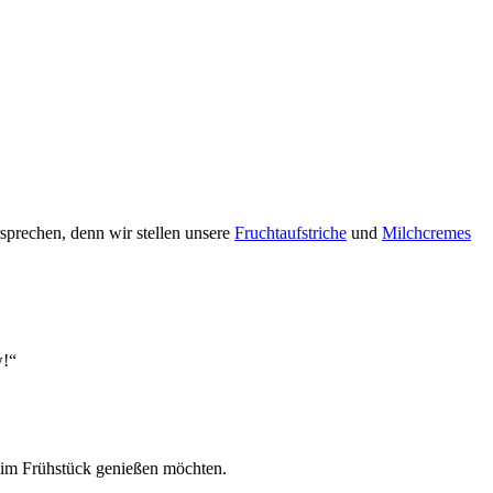
prechen, denn wir stel­len un­se­re
Frucht­auf­stri­che
und
Milch­cremes
w!“
beim Früh­stück ge­nießen möch­ten.