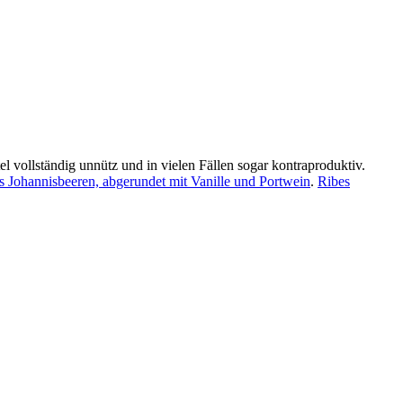
 voll­stän­dig un­nütz und in vie­len Fäl­len so­gar kon­tra­pro­duk­tiv.
us Jo­han­nisbeer­en, ab­ge­run­det mit Va­nille und Port­wein
.
Ribes