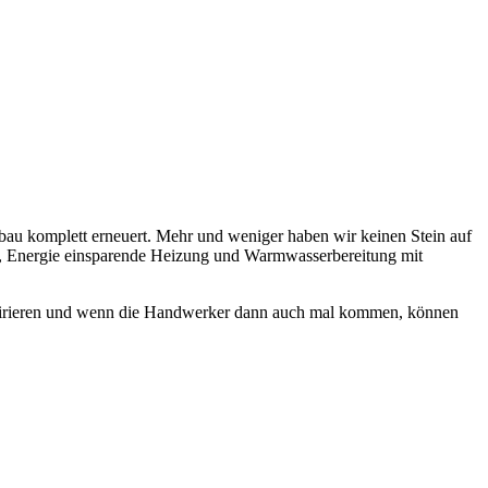
 kom­plett er­neu­ert. Mehr und we­ni­ger ha­ben wir kei­nen Stein auf
 Ener­gie ein­spa­ren­de Hei­zung und Warm­was­ser­be­rei­tung mit
i­rier­en und wenn die Hand­werker dann auch mal kom­men, kön­nen