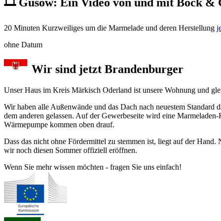
🎞️ ️Gusow: Ein Video von und mit Bock &
20 Minuten Kurzweiliges um die Marmelade und deren Herstellung
j
ohne Datum
Wir sind jetzt Brandenburger
Unser Haus im Kreis Märkisch Oder­land ist unse­re Woh­nung und gleic
Wir haben alle Außenwände und das Dach nach neu­es­tem Stan­dard däm­m
dem an­de­ren ge­las­sen. Auf der Gewerbe­seite wird eine Mar­me­la­den-K
Wärme­pum­pe kom­men oben drauf.
Dass das nicht ohne Förder­mit­tel zu stem­men ist, liegt auf der H
wir noch diesen Som­mer offiziell er­öff­nen.
Wenn Sie mehr wissen möchten - fragen Sie uns einfach!