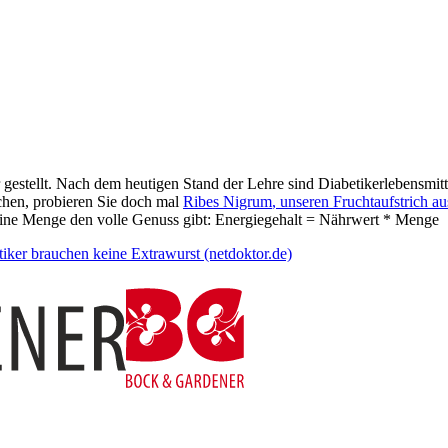
stellt. Nach dem heu­ti­gen Stand der Leh­re sind Dia­be­ti­ker­le­bens­mit­tel
chen, pr­obier­en Sie doch mal
Ribes Nigrum
, un­se­ren Frucht­auf­strich a
kleine Menge den volle Genuss gibt: Energiegehalt = Nähr­wert * Menge
e­ti­ker brau­chen kei­ne Extra­wurst
(netdoktor.de)