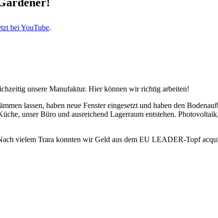
 Gardener!
etzt bei YouTube
.
hzeitig unsere Manu­fak­tur. Hier können wir richtig arbeiten!
en las­sen, haben neue Fens­ter ein­ge­setzt und ha­ben den Boden­auf­bau
üche, un­ser Büro und aus­rei­chend Lager­raum ent­ste­hen. Photo­vol­taik,
and. Nach viel­em Trara konn­ten wir Geld aus dem EU LEADER-Topf acqu