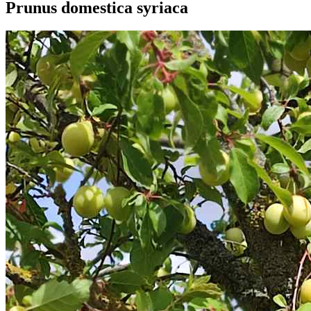
Prunus domestica syriaca