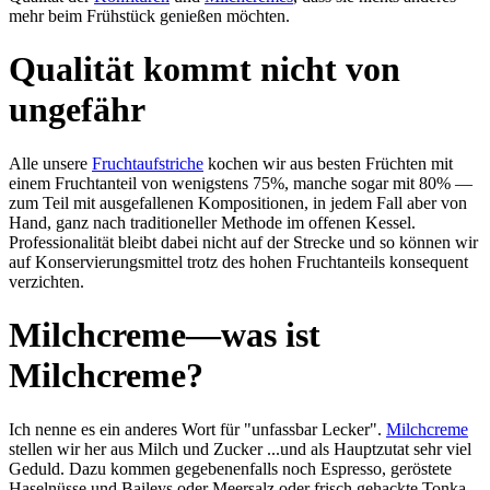
mehr beim Früh­stück ge­nießen möch­ten.
Qualität kommt nicht von
ungefähr
Alle unsere
Frucht­auf­stri­che
kochen wir aus besten Früch­ten mit
einem Frucht­an­teil von we­nigs­tens 75%, man­che sogar mit 80% —
zum Teil mit aus­ge­fal­le­nen Kom­po­si­tio­nen, in jedem Fall aber von
Hand, ganz nach tra­di­tion­el­ler Me­thode im of­fe­nen Kes­sel.
Professionalität bleibt dabei nicht auf der Strecke und so können wir
auf Kon­servierungs­mittel trotz des hohen Frucht­anteils konsequent
verzichten.
Milchcreme—was ist
Milchcreme?
Ich nen­ne es ein anderes Wort für "un­fass­bar Lec­ker".
Milch­creme
stel­len wir her aus Milch und Zucker ...und als Haupt­zu­tat sehr viel
Ge­duld. Dazu kom­men ge­ge­be­nen­falls noch Es­presso, ge­rös­tete
Hasel­nüsse und Baileys oder Meer­salz oder frisch gehackte Tonka-