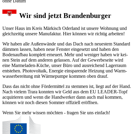
ohne Datum
Wir sind jetzt Brandenburger
Unser Haus im Kreis Märkisch Oder­land ist unse­re Woh­nung und
gleichzeitig unsere Manu­fak­tur. Hier können wir richtig arbeiten!
Wir haben alle Außenwände und das Dach nach neu­es­tem Stan­dard
däm­men las­sen, haben neue Fens­ter ein­ge­setzt und ha­ben den
Boden­auf­bau kom­plett er­neu­ert. Mehr und we­ni­ger ha­ben wir kei­
nen Stein auf dem an­de­ren ge­las­sen. Auf der Gewerbe­seite wird
eine Mar­me­la­den-Küche, un­ser Büro und aus­rei­chend Lager­raum
ent­ste­hen. Photo­vol­taik, Ener­gie ein­spa­ren­de Hei­zung und Warm­
was­ser­be­rei­tung mit Wärme­pum­pe kom­men oben drauf.
Dass das nicht ohne Förder­mit­tel zu stem­men ist, liegt auf der Hand.
Nach viel­em Trara konn­ten wir Geld aus dem EU LEADER-Topf
acqui­rier­en und wenn die Hand­werker dann auch mal kom­men,
kön­nen wir noch diesen Som­mer offiziell er­öff­nen.
Wenn Sie mehr wissen möchten - fragen Sie uns einfach!