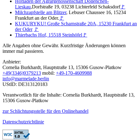
Hofladen der Agrargenossenschaft Dollenchen-
Lieskau
,Dorfstraße 19, 03238 Lichterfeld Schaksdorf
🚩
Milchzapfstelle am Blitzer
, Lebuser Chaussee 16, 15234
Frankfurt an der Oder.
🚩
KUKURYKU! Große Scharnstraße 20A, 15230 Frankfurt an
der Oder
🚩
Thierbachs Hof, 15518 Steinhöfel
🚩
Alle Angaben ohne Gewähr. Kurzfristige Änderungen können
immer mal passieren.
Anbieter:
Cornelia Burkhardt, Hauptstraße 13, 15306 Gusow-Platkow
+49(3346)9379213
mobil:
+49-170-4609988
info@marmelade.berlin
UStID: DE313120183
Verantwortlich für die Inhalte: Cornelia Burkhardt, Hauptstraße 13,
15306 Gusow-Platkow
zur Schlichtungsstelle für den Onlinehandel
Datenschutzrichtlinie