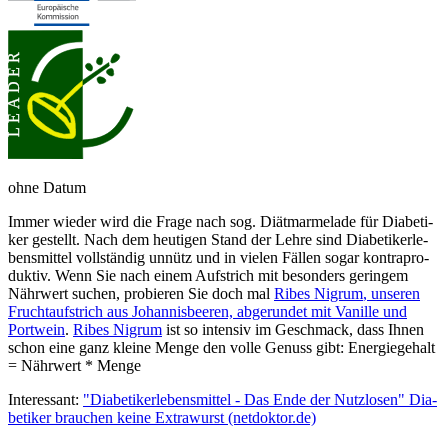
ohne Datum
Immer wieder wird die Fra­ge nach sog. Diät­mar­me­la­de für Dia­be­ti­
ker ge­stellt. Nach dem heu­ti­gen Stand der Leh­re sind Dia­be­ti­ker­le­
bens­mit­tel voll­stän­dig un­nütz und in vie­len Fäl­len so­gar kon­tra­pro­
duk­tiv. Wenn Sie nach einem Auf­strich mit be­son­ders ge­rin­gem
Nähr­wert su­chen, pr­obier­en Sie doch mal
Ribes Nigrum
, un­se­ren
Frucht­auf­strich aus Jo­han­nisbeer­en, ab­ge­run­det mit Va­nille und
Port­wein
.
Ribes Nigrum
ist so in­ten­siv im Ge­schmack, dass Ihnen
schon eine ganz kleine Menge den volle Genuss gibt: Energiegehalt
= Nähr­wert * Menge
Interessant:
"Dia­be­ti­ker­lebens­mit­tel - Das En­de der Nutz­lo­sen" Dia­
be­ti­ker brau­chen kei­ne Extra­wurst
(netdoktor.de)