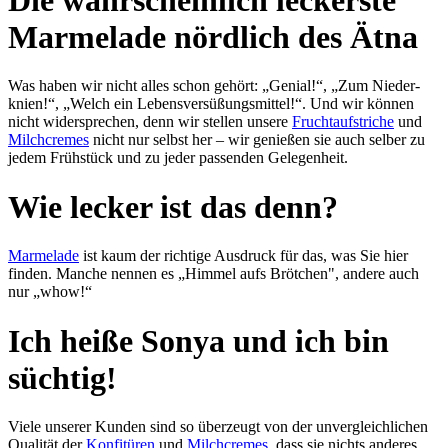
Marmelade nördlich des Ätna
Was haben wir nicht alles schon gehört: „Genial!“, „Zum Nieder­
knien!“, „Welch ein Lebens­ver­süßungs­mit­tel!“. Und wir kön­nen
nicht wider­sprechen, denn wir stel­len un­se­re
Frucht­auf­stri­che
und
Milch­cremes
nicht nur selbst her – wir ge­nießen sie auch selber zu
jedem Früh­stück und zu je­der pas­sen­den Ge­le­gen­heit.
Wie lecker ist das denn?
Marmelade
ist kaum der rich­ti­ge Aus­druck für das, was Sie hier
finden. Man­che nen­nen es „Himmel aufs Bröt­chen", an­de­re auch
nur „whow!“
Ich heiße Sonya und ich bin
süchtig!
Viele unserer Kunden sind so über­zeugt von der un­ver­gleich­lichen
Qualität der
Kon­fi­türen
und
Milchcremes
, dass sie nichts an­de­res