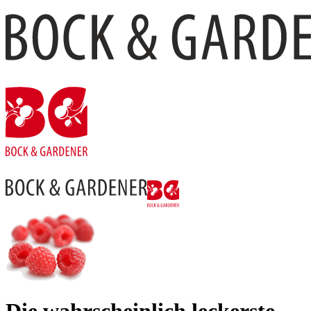
Die wahr­schein­lich leckerste