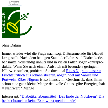
ohne Datum
Immer wieder wird die Fra­ge nach sog. Diät­mar­me­la­de für Dia­be­ti­
ker ge­stellt. Nach dem heu­ti­gen Stand der Leh­re sind Dia­be­ti­ker­le­
bens­mit­tel voll­stän­dig un­nütz und in vie­len Fäl­len so­gar kon­tra­pro­
duk­tiv. Wenn Sie nach einem Auf­strich mit be­son­ders ge­rin­gem
Nähr­wert su­chen, pr­obier­en Sie doch mal
Ribes Nigrum
, un­se­ren
Frucht­auf­strich aus Jo­han­nisbeer­en, ab­ge­run­det mit Va­nille und
Port­wein
.
Ribes Nigrum
ist so in­ten­siv im Ge­schmack, dass Ihnen
schon eine ganz kleine Menge den volle Genuss gibt: Energiegehalt
= Nähr­wert * Menge
Interessant:
"Dia­be­ti­ker­lebens­mit­tel - Das En­de der Nutz­lo­sen" Dia­
be­ti­ker brau­chen kei­ne Extra­wurst
(netdoktor.de)