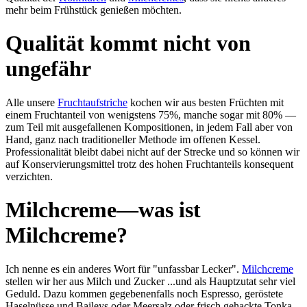
mehr beim Früh­stück ge­nießen möch­ten.
Qualität kommt nicht von
ungefähr
Alle unsere
Frucht­auf­stri­che
kochen wir aus besten Früch­ten mit
einem Frucht­an­teil von we­nigs­tens 75%, man­che sogar mit 80% —
zum Teil mit aus­ge­fal­le­nen Kom­po­si­tio­nen, in jedem Fall aber von
Hand, ganz nach tra­di­tion­el­ler Me­thode im of­fe­nen Kes­sel.
Professionalität bleibt dabei nicht auf der Strecke und so können wir
auf Kon­servierungs­mittel trotz des hohen Frucht­anteils konsequent
verzichten.
Milchcreme—was ist
Milchcreme?
Ich nen­ne es ein anderes Wort für "un­fass­bar Lec­ker".
Milch­creme
stel­len wir her aus Milch und Zucker ...und als Haupt­zu­tat sehr viel
Ge­duld. Dazu kom­men ge­ge­be­nen­falls noch Es­presso, ge­rös­tete
Hasel­nüsse und Baileys oder Meer­salz oder frisch gehackte Tonka-