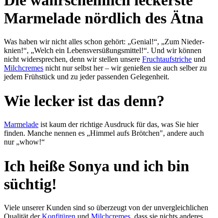
Marmelade nördlich des Ätna
Was haben wir nicht alles schon gehört: „Genial!“, „Zum Nieder­
knien!“, „Welch ein Lebens­ver­süßungs­mit­tel!“. Und wir kön­nen
nicht wider­sprechen, denn wir stel­len un­se­re
Frucht­auf­stri­che
und
Milch­cremes
nicht nur selbst her – wir ge­nießen sie auch selber zu
jedem Früh­stück und zu je­der pas­sen­den Ge­le­gen­heit.
Wie lecker ist das denn?
Marmelade
ist kaum der rich­ti­ge Aus­druck für das, was Sie hier
finden. Man­che nen­nen es „Himmel aufs Bröt­chen", an­de­re auch
nur „whow!“
Ich heiße Sonya und ich bin
süchtig!
Viele unserer Kunden sind so über­zeugt von der un­ver­gleich­lichen
Qualität der
Kon­fi­türen
und
Milchcremes
, dass sie nichts an­de­res