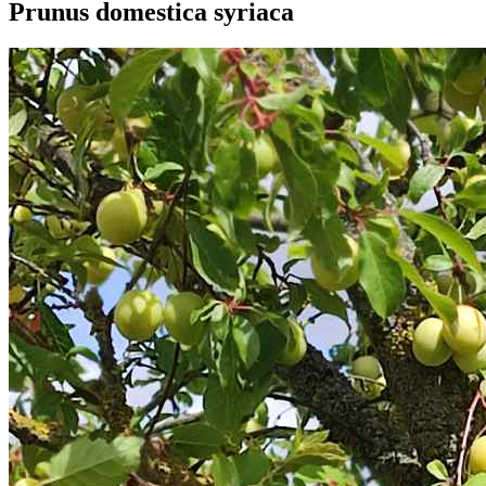
Prunus domestica syriaca