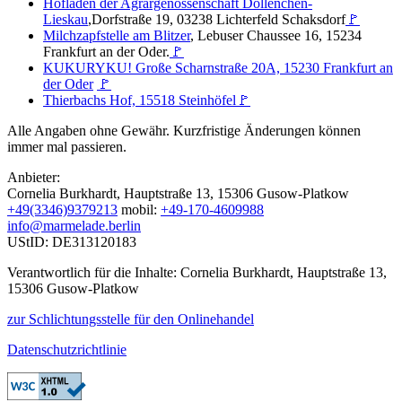
Hofladen der Agrargenossenschaft Dollenchen-
Lieskau
,Dorfstraße 19, 03238 Lichterfeld Schaksdorf
🚩
Milchzapfstelle am Blitzer
, Lebuser Chaussee 16, 15234
Frankfurt an der Oder.
🚩
KUKURYKU! Große Scharnstraße 20A, 15230 Frankfurt an
der Oder
🚩
Thierbachs Hof, 15518 Steinhöfel
🚩
Alle Angaben ohne Gewähr. Kurzfristige Änderungen können
immer mal passieren.
Anbieter:
Cornelia Burkhardt, Hauptstraße 13, 15306 Gusow-Platkow
+49(3346)9379213
mobil:
+49-170-4609988
info@marmelade.berlin
UStID: DE313120183
Verantwortlich für die Inhalte: Cornelia Burkhardt, Hauptstraße 13,
15306 Gusow-Platkow
zur Schlichtungsstelle für den Onlinehandel
Datenschutzrichtlinie