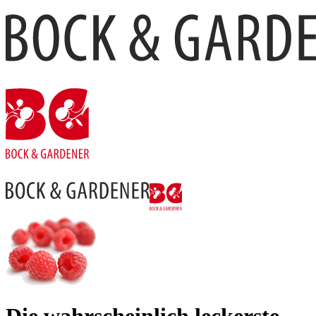
Die wahr­schein­lich leckerste