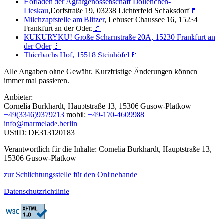
Hofladen der Agrargenossenschaft Dollenchen-
Lieskau
,Dorfstraße 19, 03238 Lichterfeld Schaksdorf
🚩
Milchzapfstelle am Blitzer
, Lebuser Chaussee 16, 15234
Frankfurt an der Oder.
🚩
KUKURYKU! Große Scharnstraße 20A, 15230 Frankfurt an
der Oder
🚩
Thierbachs Hof, 15518 Steinhöfel
🚩
Alle Angaben ohne Gewähr. Kurzfristige Änderungen können
immer mal passieren.
Anbieter:
Cornelia Burkhardt, Hauptstraße 13, 15306 Gusow-Platkow
+49(3346)9379213
mobil:
+49-170-4609988
info@marmelade.berlin
UStID: DE313120183
Verantwortlich für die Inhalte: Cornelia Burkhardt, Hauptstraße 13,
15306 Gusow-Platkow
zur Schlichtungsstelle für den Onlinehandel
Datenschutzrichtlinie