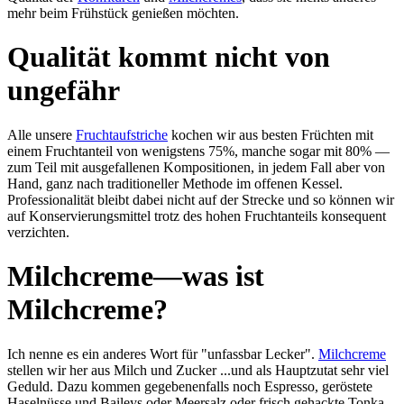
mehr beim Früh­stück ge­nießen möch­ten.
Qualität kommt nicht von
ungefähr
Alle unsere
Frucht­auf­stri­che
kochen wir aus besten Früch­ten mit
einem Frucht­an­teil von we­nigs­tens 75%, man­che sogar mit 80% —
zum Teil mit aus­ge­fal­le­nen Kom­po­si­tio­nen, in jedem Fall aber von
Hand, ganz nach tra­di­tion­el­ler Me­thode im of­fe­nen Kes­sel.
Professionalität bleibt dabei nicht auf der Strecke und so können wir
auf Kon­servierungs­mittel trotz des hohen Frucht­anteils konsequent
verzichten.
Milchcreme—was ist
Milchcreme?
Ich nen­ne es ein anderes Wort für "un­fass­bar Lec­ker".
Milch­creme
stel­len wir her aus Milch und Zucker ...und als Haupt­zu­tat sehr viel
Ge­duld. Dazu kom­men ge­ge­be­nen­falls noch Es­presso, ge­rös­tete
Hasel­nüsse und Baileys oder Meer­salz oder frisch gehackte Tonka-