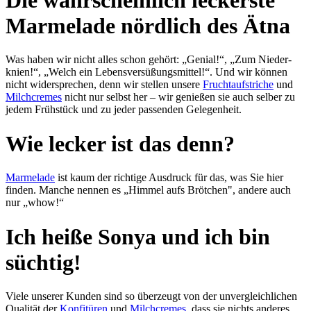
Marmelade nördlich des Ätna
Was haben wir nicht alles schon gehört: „Genial!“, „Zum Nieder­
knien!“, „Welch ein Lebens­ver­süßungs­mit­tel!“. Und wir kön­nen
nicht wider­sprechen, denn wir stel­len un­se­re
Frucht­auf­stri­che
und
Milch­cremes
nicht nur selbst her – wir ge­nießen sie auch selber zu
jedem Früh­stück und zu je­der pas­sen­den Ge­le­gen­heit.
Wie lecker ist das denn?
Marmelade
ist kaum der rich­ti­ge Aus­druck für das, was Sie hier
finden. Man­che nen­nen es „Himmel aufs Bröt­chen", an­de­re auch
nur „whow!“
Ich heiße Sonya und ich bin
süchtig!
Viele unserer Kunden sind so über­zeugt von der un­ver­gleich­lichen
Qualität der
Kon­fi­türen
und
Milchcremes
, dass sie nichts an­de­res