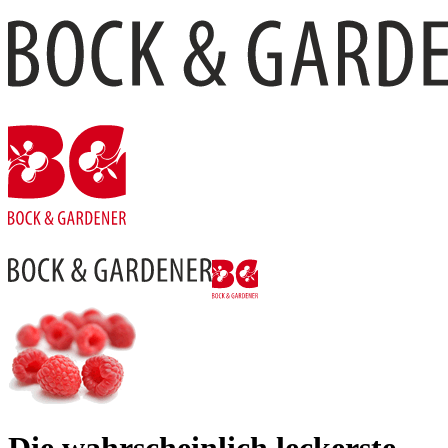
Die wahr­schein­lich leckerste