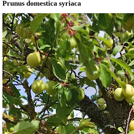
Prunus domestica syriaca