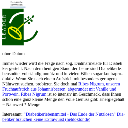
ohne Datum
Immer wieder wird die Fra­ge nach sog. Diät­mar­me­la­de für Dia­be­ti­
ker ge­stellt. Nach dem heu­ti­gen Stand der Leh­re sind Dia­be­ti­ker­le­
bens­mit­tel voll­stän­dig un­nütz und in vie­len Fäl­len so­gar kon­tra­pro­
duk­tiv. Wenn Sie nach einem Auf­strich mit be­son­ders ge­rin­gem
Nähr­wert su­chen, pr­obier­en Sie doch mal
Ribes Nigrum
, un­se­ren
Frucht­auf­strich aus Jo­han­nisbeer­en, ab­ge­run­det mit Va­nille und
Port­wein
.
Ribes Nigrum
ist so in­ten­siv im Ge­schmack, dass Ihnen
schon eine ganz kleine Menge den volle Genuss gibt: Energiegehalt
= Nähr­wert * Menge
Interessant:
"Dia­be­ti­ker­lebens­mit­tel - Das En­de der Nutz­lo­sen" Dia­
be­ti­ker brau­chen kei­ne Extra­wurst
(netdoktor.de)