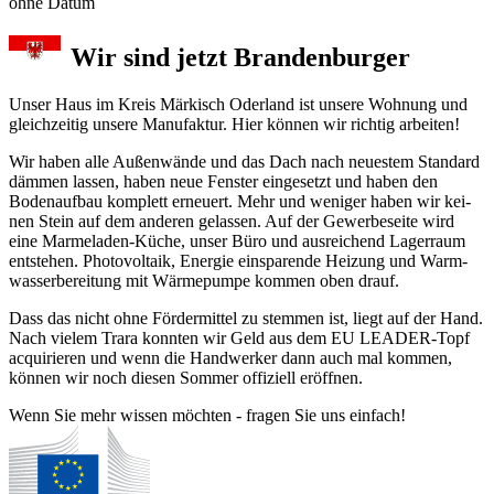
ohne Datum
Wir sind jetzt Brandenburger
Unser Haus im Kreis Märkisch Oder­land ist unse­re Woh­nung und
gleichzeitig unsere Manu­fak­tur. Hier können wir richtig arbeiten!
Wir haben alle Außenwände und das Dach nach neu­es­tem Stan­dard
däm­men las­sen, haben neue Fens­ter ein­ge­setzt und ha­ben den
Boden­auf­bau kom­plett er­neu­ert. Mehr und we­ni­ger ha­ben wir kei­
nen Stein auf dem an­de­ren ge­las­sen. Auf der Gewerbe­seite wird
eine Mar­me­la­den-Küche, un­ser Büro und aus­rei­chend Lager­raum
ent­ste­hen. Photo­vol­taik, Ener­gie ein­spa­ren­de Hei­zung und Warm­
was­ser­be­rei­tung mit Wärme­pum­pe kom­men oben drauf.
Dass das nicht ohne Förder­mit­tel zu stem­men ist, liegt auf der Hand.
Nach viel­em Trara konn­ten wir Geld aus dem EU LEADER-Topf
acqui­rier­en und wenn die Hand­werker dann auch mal kom­men,
kön­nen wir noch diesen Som­mer offiziell er­öff­nen.
Wenn Sie mehr wissen möchten - fragen Sie uns einfach!