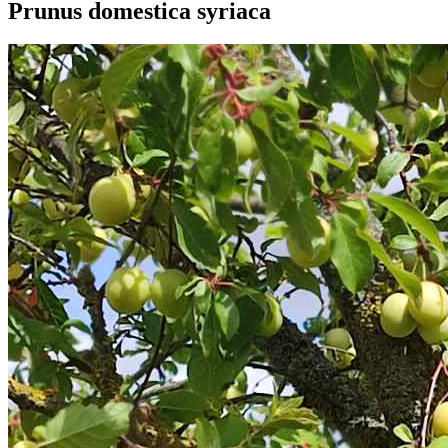
Prunus domestica syriaca