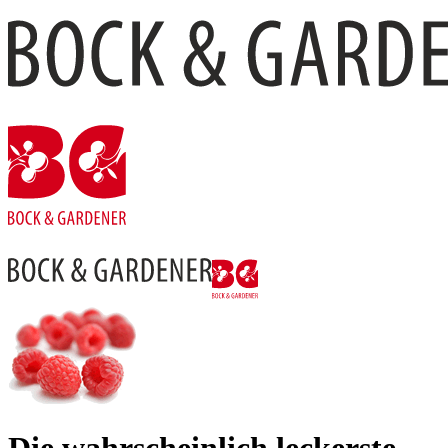
Die wahr­schein­lich leckerste