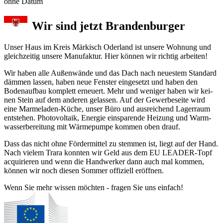
ohne Datum
Wir sind jetzt Brandenburger
Unser Haus im Kreis Märkisch Oder­land ist unse­re Woh­nung und
gleichzeitig unsere Manu­fak­tur. Hier können wir richtig arbeiten!
Wir haben alle Außenwände und das Dach nach neu­es­tem Stan­dard
däm­men las­sen, haben neue Fens­ter ein­ge­setzt und ha­ben den
Boden­auf­bau kom­plett er­neu­ert. Mehr und we­ni­ger ha­ben wir kei­
nen Stein auf dem an­de­ren ge­las­sen. Auf der Gewerbe­seite wird
eine Mar­me­la­den-Küche, un­ser Büro und aus­rei­chend Lager­raum
ent­ste­hen. Photo­vol­taik, Ener­gie ein­spa­ren­de Hei­zung und Warm­
was­ser­be­rei­tung mit Wärme­pum­pe kom­men oben drauf.
Dass das nicht ohne Förder­mit­tel zu stem­men ist, liegt auf der Hand.
Nach viel­em Trara konn­ten wir Geld aus dem EU LEADER-Topf
acqui­rier­en und wenn die Hand­werker dann auch mal kom­men,
kön­nen wir noch diesen Som­mer offiziell er­öff­nen.
Wenn Sie mehr wissen möchten - fragen Sie uns einfach!