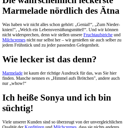
Marmelade nördlich des Ätna
Was haben wir nicht alles schon gehört: „Genial!“, „Zum Nieder­
knien!“, „Welch ein Lebens­ver­süßungs­mit­tel!“. Und wir kön­nen
nicht wider­sprechen, denn wir stel­len un­se­re
Frucht­auf­stri­che
und
Milch­cremes
nicht nur selbst her – wir ge­nießen sie auch selber zu
jedem Früh­stück und zu je­der pas­sen­den Ge­le­gen­heit.
Wie lecker ist das denn?
Marmelade
ist kaum der rich­ti­ge Aus­druck für das, was Sie hier
finden. Man­che nen­nen es „Himmel aufs Bröt­chen", an­de­re auch
nur „whow!“
Ich heiße Sonya und ich bin
süchtig!
Viele unserer Kunden sind so über­zeugt von der un­ver­gleich­lichen
Qualität der
Kon­fi­türen
und
Milchcremes
, dass sie nichts an­de­res