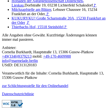
Hofladen der Agrargenossenschaft Dollenchen-
Lieskau
,Dorfstraße 19, 03238 Lichterfeld Schaksdorf
🚩
Milchzapfstelle am Blitzer
, Lebuser Chaussee 16, 15234
Frankfurt an der Oder.
🚩
KUKURYKU! Große Scharnstraße 20A, 15230 Frankfurt an
der Oder
🚩
Thierbachs Hof, 15518 Steinhöfel
🚩
Alle Angaben ohne Gewähr. Kurzfristige Änderungen können
immer mal passieren.
Anbieter:
Cornelia Burkhardt, Hauptstraße 13, 15306 Gusow-Platkow
+49(3346)9379213
mobil:
+49-170-4609988
info@marmelade.berlin
UStID: DE313120183
Verantwortlich für die Inhalte: Cornelia Burkhardt, Hauptstraße 13,
15306 Gusow-Platkow
zur Schlichtungsstelle für den Onlinehandel
Datenschutzrichtlinie