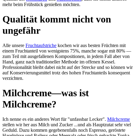
mehr beim Früh­stück ge­nießen möch­ten.
Qualität kommt nicht von
ungefähr
Alle unsere
Frucht­auf­stri­che
kochen wir aus besten Früch­ten mit
einem Frucht­an­teil von we­nigs­tens 75%, man­che sogar mit 80% —
zum Teil mit aus­ge­fal­le­nen Kom­po­si­tio­nen, in jedem Fall aber von
Hand, ganz nach tra­di­tion­el­ler Me­thode im of­fe­nen Kes­sel.
Professionalität bleibt dabei nicht auf der Strecke und so können wir
auf Kon­servierungs­mittel trotz des hohen Frucht­anteils konsequent
verzichten.
Milchcreme—was ist
Milchcreme?
Ich nen­ne es ein anderes Wort für "un­fass­bar Lec­ker".
Milch­creme
stel­len wir her aus Milch und Zucker ...und als Haupt­zu­tat sehr viel
Ge­duld. Dazu kom­men ge­ge­be­nen­falls noch Es­presso, ge­rös­tete
Hasel­nüsse und Baileys oder Meer­salz oder frisch gehackte Tonka-