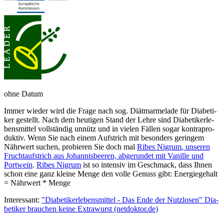
ohne Datum
Immer wieder wird die Fra­ge nach sog. Diät­mar­me­la­de für Dia­be­ti­
ker ge­stellt. Nach dem heu­ti­gen Stand der Leh­re sind Dia­be­ti­ker­le­
bens­mit­tel voll­stän­dig un­nütz und in vie­len Fäl­len so­gar kon­tra­pro­
duk­tiv. Wenn Sie nach einem Auf­strich mit be­son­ders ge­rin­gem
Nähr­wert su­chen, pr­obier­en Sie doch mal
Ribes Nigrum
, un­se­ren
Frucht­auf­strich aus Jo­han­nisbeer­en, ab­ge­run­det mit Va­nille und
Port­wein
.
Ribes Nigrum
ist so in­ten­siv im Ge­schmack, dass Ihnen
schon eine ganz kleine Menge den volle Genuss gibt: Energiegehalt
= Nähr­wert * Menge
Interessant:
"Dia­be­ti­ker­lebens­mit­tel - Das En­de der Nutz­lo­sen" Dia­
be­ti­ker brau­chen kei­ne Extra­wurst
(netdoktor.de)