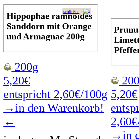
200g
5,20€
200
entspricht 2,60€/100g
5,20€
→in den Warenkorb!
entsp
←
2,60€
→in 