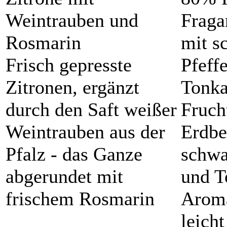
Weintrauben und
Fraga
Rosmarin
mit s
Frisch gepresste
Pfeff
Zitronen, ergänzt
Tonk
durch den Saft weißer
Fruch
Weintrauben aus der
Erdbe
Pfalz - das Ganze
schwa
abgerundet mit
und T
frischem Rosmarin
Aroma
leicht