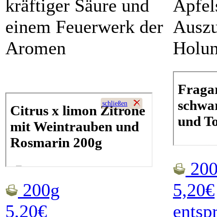
kräftiger Säure und
Apfel
einem Feuerwerk der
Ausz
Aromen
Holun
200
200g
5,20€
5,20€
entsp