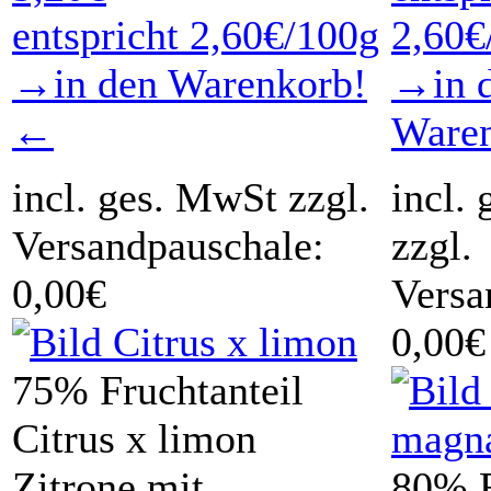
entspricht 2,60€/100g
2,60€
→in den Warenkorb!
→in 
←
Ware
incl. ges. MwSt zzgl.
incl.
Versandpauschale:
zzgl.
0,00€
Versa
0,00€
75% Fruchtanteil
Citrus x limon
Zitrone mit
80% F