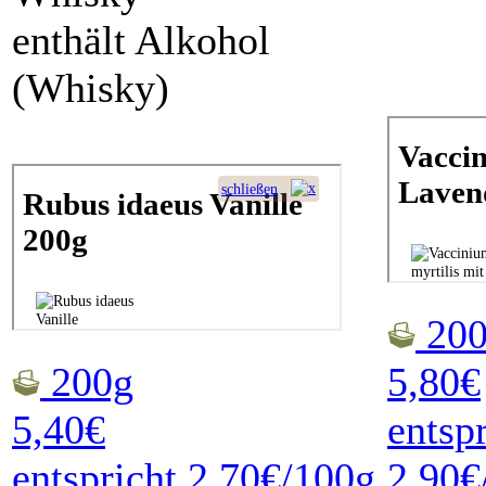
enthält Alkohol
(Whisky)
200
200g
5,80€
5,40€
entsp
entspricht 2,70€/100g
2,90€