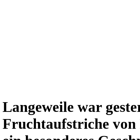
Langeweile war geste
Frucht­aufstriche vo