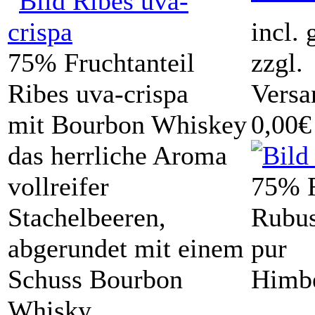
incl.
75% Fruchtanteil
zzgl.
Ribes uva-crispa
Versa
mit Bourbon Whiskey
0,00€
das herrliche Aroma
vollreifer
75% F
Stachelbeeren,
Rubus
abgerundet mit einem
pur
Schuss Bourbon
Himb
Whisky