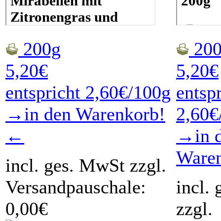
200g
200
5,20€
5,20€
entspricht 2,60€/100g
entsp
→in den Warenkorb!
2,60€
←
→in 
Ware
incl. ges. MwSt zzgl.
Versandpauschale:
incl.
0,00€
zzgl.