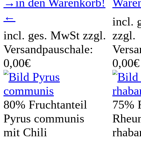
→in den Warenkorb!
Ware
←
incl.
incl. ges. MwSt zzgl.
zzgl.
Versandpauschale:
Versa
0,00€
0,00€
80% Fruchtanteil
75% F
Pyrus communis
Rheu
mit Chili
rhaba