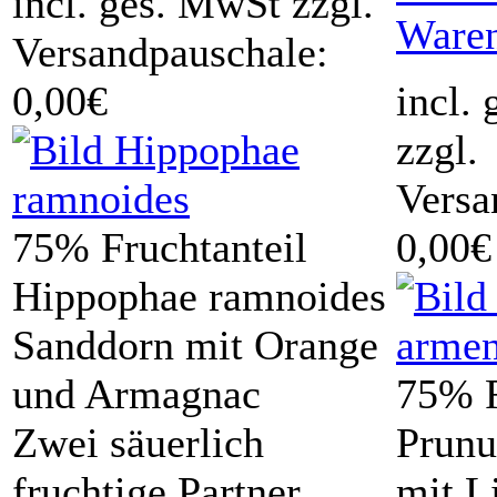
incl. ges. MwSt zzgl.
Ware
Versandpauschale:
0,00€
incl.
zzgl.
Versa
75% Fruchtanteil
0,00€
Hippophae ramnoides
Sanddorn mit Orange
und Armagnac
75% F
Zwei säuerlich
Prunu
fruchtige Partner
mit L