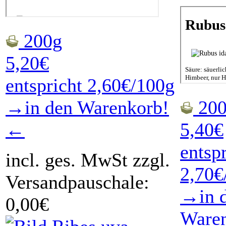
200g
5,20€
entspricht 2,60€/100g
→in den Warenkorb!
200
←
5,40€
entsp
incl. ges. MwSt zzgl.
2,70€
Versandpauschale:
→in 
0,00€
Ware