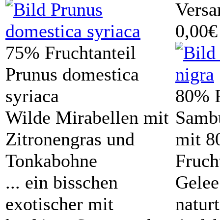
Versa
0,00€
75% Fruchtanteil
Prunus domestica
syriaca
80% F
Wilde Mirabellen mit
Sambu
Zitronengras und
mit 
Tonkabohne
Fruch
... ein bisschen
Gelee
exotischer mit
natur