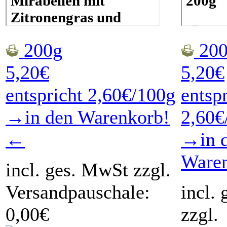
200g
200
5,20€
5,20€
entspricht 2,60€/100g
entsp
→in den Warenkorb!
2,60€
←
→in 
Ware
incl. ges. MwSt zzgl.
Versandpauschale:
incl.
0,00€
zzgl.