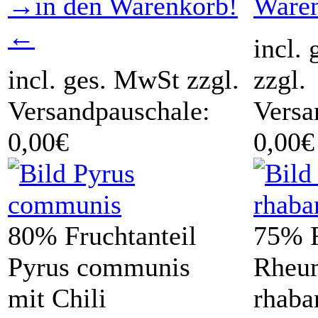
→in den Warenkorb!
Ware
←
incl.
incl. ges. MwSt zzgl.
zzgl.
Versandpauschale:
Versa
0,00€
0,00€
80% Fruchtanteil
75% F
Pyrus communis
Rheu
mit Chili
rhaba