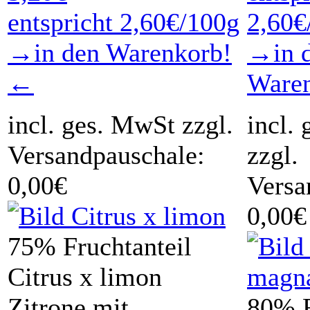
entspricht 2,60€/100g
2,60€
→in den Warenkorb!
→in 
←
Ware
incl. ges. MwSt zzgl.
incl.
Versandpauschale:
zzgl.
0,00€
Versa
0,00€
75% Fruchtanteil
Citrus x limon
Zitrone mit
80% F