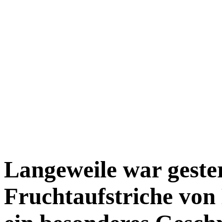
Langeweile war geste
Frucht­aufstriche vo