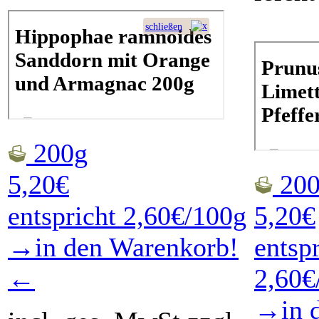
200g
5,20€
200
entspricht 2,60€/100g
5,20€
→in den Warenkorb!
entsp
←
2,60€
→in 