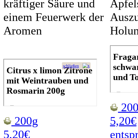
kräftiger Säure und
Apfel
einem Feuerwerk der
Ausz
Aromen
Holun
200
200g
5,20€
5,20€
entsp