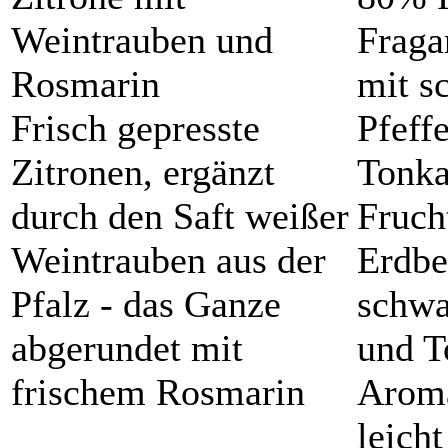
Weintrauben und
Fraga
Rosmarin
mit s
Frisch gepresste
Pfeff
Zitronen, ergänzt
Tonk
durch den Saft weißer
Fruch
Weintrauben aus der
Erdbe
Pfalz - das Ganze
schwa
abgerundet mit
und T
frischem Rosmarin
Aroma
leicht