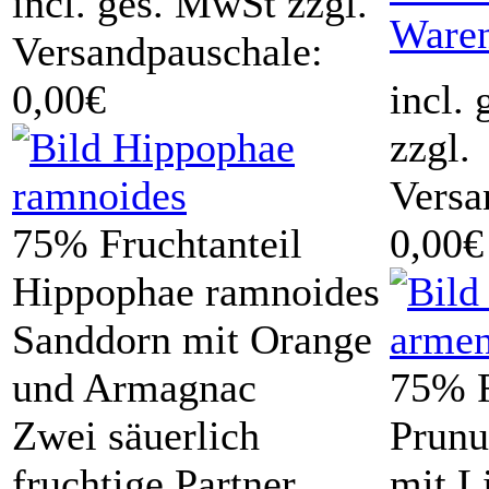
incl. ges. MwSt zzgl.
Ware
Versandpauschale:
0,00€
incl.
zzgl.
Versa
75% Fruchtanteil
0,00€
Hippophae ramnoides
Sanddorn mit Orange
und Armagnac
75% F
Zwei säuerlich
Prunu
fruchtige Partner
mit L