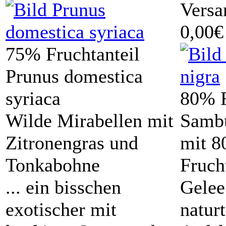
Versa
0,00€
75% Fruchtanteil
Prunus domestica
syriaca
80% F
Wilde Mirabellen mit
Sambu
Zitronengras und
mit 
Tonkabohne
Fruch
... ein bisschen
Gelee
exotischer mit
natur