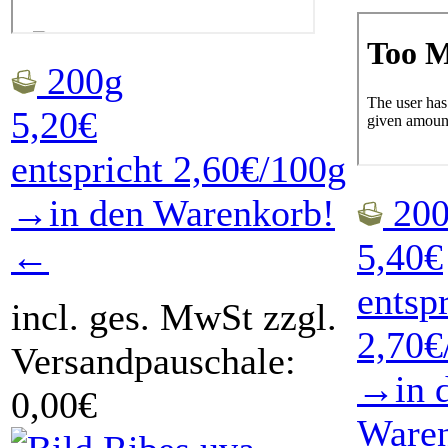
200g
5,20€
entspricht 2,60€/100g
→in den Warenkorb!
200
←
5,40€
entsp
incl. ges. MwSt zzgl.
2,70€
Versandpauschale:
→in 
0,00€
Ware