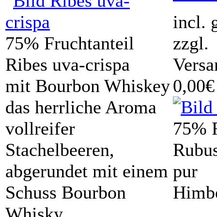
incl.
75% Fruchtanteil
zzgl.
Ribes uva-crispa
Versa
mit Bourbon Whiskey
0,00€
das herrliche Aroma
vollreifer
75% F
Stachelbeeren,
Rubus
abgerundet mit einem
pur
Schuss Bourbon
Himb
Whisky