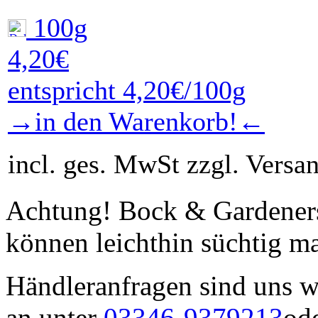
100g
4,20€
entspricht 4,20€/100g
→in den Warenkorb!←
incl. ges. MwSt zzgl. Versa
Achtung! Bock & Gardeners 
können leichthin süchtig m
Händleranfragen sind uns w
an unter
03346-9379213
ode